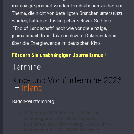
massiv gesponsert wurden. Produktionen zu diesem
Thema, die nicht von beteiligten Branchen unterstützt
wurden, hatten es bislang eher schwer. So bleibt
“End of Landschaft” nach wie vor die einzige,
journalistisch freie, faktenschwere Dokumentation
über die Energiewende im deutschen Kino.
Fördern Sie unabhängigen Journalismus !
Termine
Kino- und Vorführtermine 2026
–
Inland
Baden-Württemberg
20. Februar 2026 (Freitag) – 18:30 Uhr –
Schernegger Str. 16, 78355 Deutwang
26. Februar 2026 (Donnerstag) – 18:30 Uhr –
Schernegger Str. 16 – 78355 Deutwang