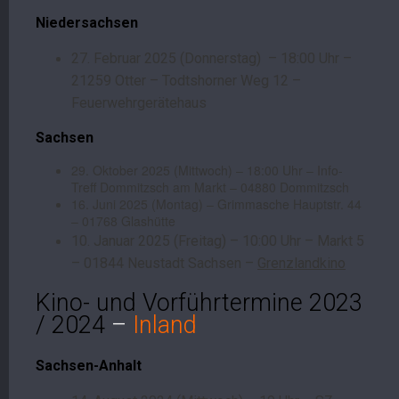
Niedersachsen
27. Februar 2025 (Donnerstag) – 18:00 Uhr –
21259 Otter – Todtshorner Weg 12 –
Feuerwehrgerätehaus
Sachsen
29. Oktober 2025 (Mittwoch) – 18:00 Uhr – Info-
Treff Dommitzsch am Markt – 04880 Dommitzsch
16. Juni 2025 (Montag) – Grimmasche Hauptstr. 44
– 01768 Glashütte
10. Januar 2025 (Freitag) – 10:00 Uhr – Markt 5
– 01844 Neustadt Sachsen –
Grenzlandkino
Kino- und Vorführtermine 2023
/ 2024
–
Inland
Sachsen-Anhalt