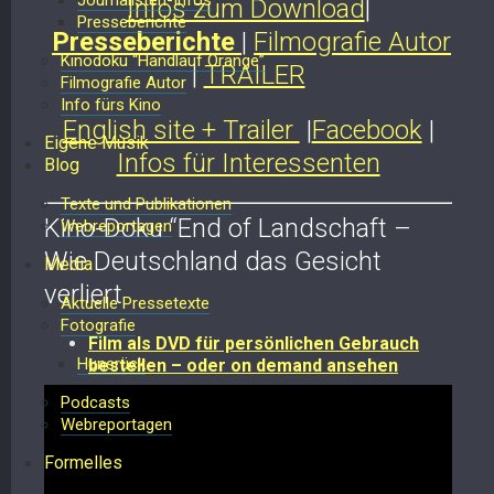
Journalisten-Infos
Infos zum Download
|
Presseberichte
Presseberichte
|
Filmografie Autor
Kinodoku “Handlauf Orange”
|
TRAILER
Filmografie Autor
Info fürs Kino
English site + Trailer
|
Facebook
|
Eigene Musik
Infos für Interessenten
Blog
Texte und Publikationen
Kino-Doku “End of Landschaft –
Webreportagen
Wie Deutschland das Gesicht
Media
verliert
Aktuelle Pressetexte
Fotografie
Film als DVD für persönlichen Gebrauch
Hunsrück
bestellen – oder on demand ansehen
Podcasts
Webreportagen
Formelles