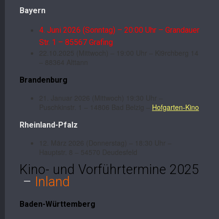
Bayern
4. Juni 2026 (Sonntag) – 20:00 Uhr – Grandauer
Str. 1 – 85567 Grafing
22.10.2025 (Mittwoch) – 19:00 Uhr – Ki9rchberg 14
– 88364 Alttann
Brandenburg
21. Januar 2026 (Mittwoch) 19:30 Uhr –
Puschkinstr. 1 – 14806 Bad Belzig –
Hofgarten-Kino
Rheinland-Pfalz
12. März 2026 (Donnerstag) – 18:30 Uhr –
Hauptstr. 8 – 54570 Deudesfeld
Kino- und Vorführtermine 2025
–
Inland
Baden-Württemberg