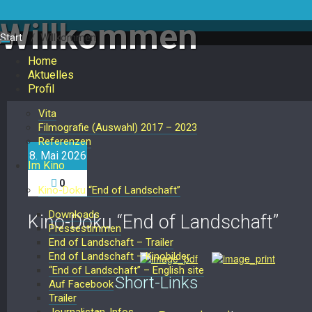
Skip
to
Willkommen
content
Start
/ Willkommen
Toggle
navigation
Home
Aktuelles
Profil
Vita
Filmografie (Auswahl) 2017 – 2023
Referenzen
8. Mai 2026
Im Kino
0
Kino-Doku “End of Landschaft”
Downloads
Kino-Doku “End of Landschaft”
Pressestimmen
End of Landschaft – Trailer
End of Landschaft – Kinobilder
“End of Landschaft” – English site
Short-Links
Auf Facebook
Trailer