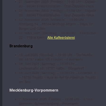
21. November 2025 (Freitag) – 19:00 Uhr – Olgastr.
20 – 88045 Friedrichshafen – Graf-Zeppelin-Haus
21. November 2025 (Freitag) – 21:00 Uhr – Olgastr.
20 – 88045 Friedrichshafen – Graf-Zeppelin-Haus
12. November 2025 (Mittwoch) – 19:00 Uhr –
Kirchberg 14 – 88364 Wolfegg-Alttann – Haus für
Bürger und Gäste
11. März 2025 (Dienstag) – 19:00 Uhr – Friedhofstr.
22 – 77694 Kehl –
Alte Kaffeerösterei
Brandenburg
13. Juli 2025 (Sonntag) – 19:00 Uhr – Dorfstraße
33, 15757 Halbe, OT Freidorf – Feuerwehr
28. Juni 2025 (Samstag) – 19:30 Uhr –
Lindenstraße 49, 15757 Halbe – Bürgertreff
14. Juni 2025 (Samstag) – 19:30 Uhr – Lindenstr. 4
– 15755 Teupitz – Aula an der Grundschule Teupitz
am See
Mecklenburg-Vorpommern
7. November 2025 (Freitag) – 19:00 Uhr – 17111
Borrentin -Schwichtenberg – Feuerwehr