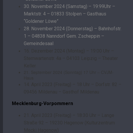
30. November 2024 (Samstag) – 19:99Uhr –
Marktstr. 4 – 01833 Stolpen – Gasthaus
“Goldener Löwe”
28. November 2024 (Donnerstag) – Bahnhofstr.
1 – 04838 Nanndorf Gem. Zscheppin –
Gemeindesaal
16. Dezember 2024 (Montag) – 19:00 Uhr –
Sternwartenstr. 4a – 04103 Leipzig – Theater
Keller
21. September 2024 (Sonntag) 17 Uhr – CVJM-
Haus
14. April 2023 (Freitag) – 18 Uhr – Dorfstr. 82 –
09456 Mildenau – Gasthof Mildenau
Mecklenburg-Vorpommern
21. April 2023 (Freitag) – 18:30 Uhr – Lange
Straße 92 – 19230 Hagenow (Kulturzentrum
Mecki Hagenow
)