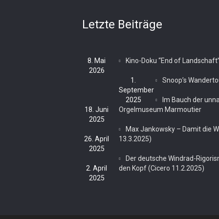
Letzte Beiträge
8. Mai
Kino-Doku “End of Landschaft
2026
1.
Snoop’s Wanderto
September
2025
Im Bauch der unn
18. Juni
Orgelmuseum Marmoutier
2025
Max Jankowsky – Damit die Wei
26. April
13.3.2025)
2025
Der deutsche Windrad-Rigoris
2. April
den Kopf (Cicero 11.2.2025)
2025