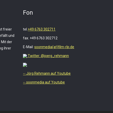
Fon
t freier
tel.
+49 6763 302711
fällt und
fax. +49 6763 302712
 Mit der
E-Mail:
soonmedia(at)film-rlp.de
g ihrer
Twitter: @joerg_rehmann
-- Jörg Rehmann auf Youtube
-- soonmedia auf Youtube