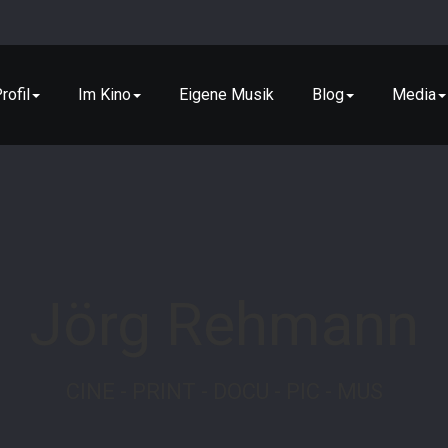
rofil
Im Kino
Eigene Musik
Blog
Media
Jörg Rehmann
CINE - PRINT - DOCU - PIC - MUS