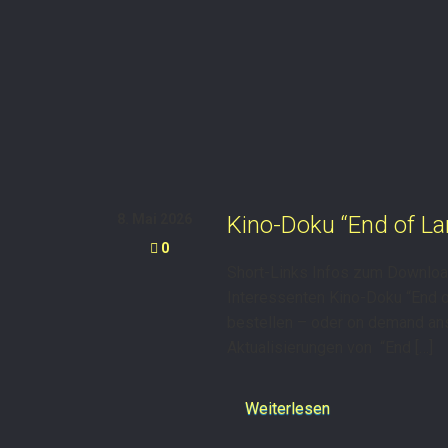
8. Mai 2026
Kino-Doku “End of La
0
Short-Links Infos zum Download|
Interessenten Kino-Doku “End o
bestellen – oder on demand ans
Aktualisierungen von “End […]
Weiterlesen