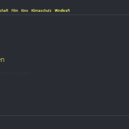
,
,
,
,
chaft
Film
Kino
Klimaschutz
Windkraft
en
egio-Highlights