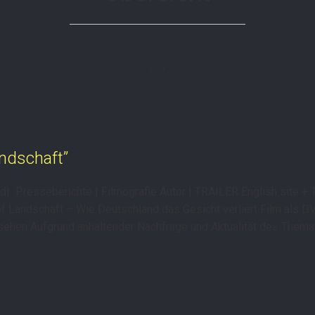
. . .
ndschaft”
 Presseberichte | Filmografie Autor | TRAILER English site + T
f Landschaft – Wie Deutschland das Gesicht verliert Film als D
ehen Aufgrund anhaltender Nachfrage und Aktualität des Themas