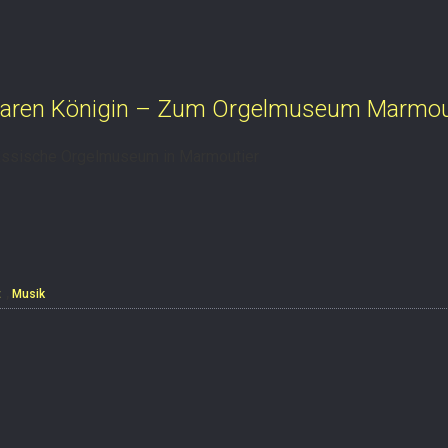
baren Königin – Zum Orgelmuseum Marmou
sässische Orgelmuseum in Marmoutier
,
t
Musik