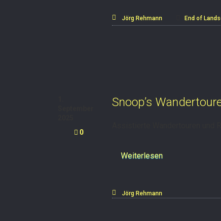
Jörg Rehmann
End of Lands
1.
Snoop’s Wandertour
September
2025
Assistierte Wandertouren und R
0
Weiterlesen
Jörg Rehmann