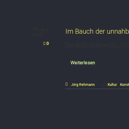
18. Juni
Im Bauch der unnah
2025
0
Bericht Jörg Rehmann: Das El
Weiterlesen
,
Jörg Rehmann
Kultur
Kuns