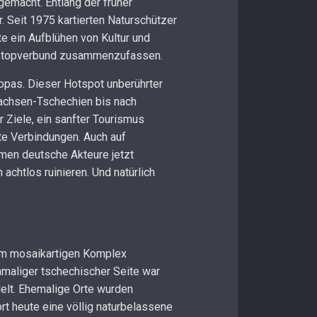
emacht. Entlang der früher
. Seit 1975 kartierten Naturschützer
 ein Aufblühen von Kultur und
Biotopverbund zusammenzufassen.
opas. Dieser Hotspot unberührter
Sachsen-Tschechien bis nach
r Ziele, ein sanfter Tourismus
e Verbindungen. Auch auf
men deutsche Akteure jetzt
achtlos ruinieren. Und natürlich
nem mosaikartigen Komplex
maliger tschechischer Seite war
lt. Ehemalige Orte wurden
t heute eine völlig naturbelassene