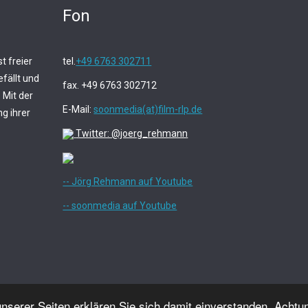
Fon
t freier
tel.
+49 6763 302711
fällt und
fax. +49 6763 302712
 Mit der
E-Mail:
soonmedia(at)film-rlp.de
g ihrer
Twitter: @joerg_rehmann
-- Jörg Rehmann auf Youtube
-- soonmedia auf Youtube
serer Seiten erklären Sie sich damit einverstanden. Achtu