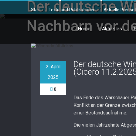
Der deutsche W
Skip
to
Start
/
Texte und Publikationen
/
Aktuelle Presse
content
Nachbarn vor de
Home
Aktuelles
P
Der deutsche Win
2. April
(Cicero 11.2.2025
2025
0
Das Ende des Warschauer Pak
Konflikt an der Grenze zwisc
einer Bestandsaufnahme.
Die vielen Jahrzehnte Abges