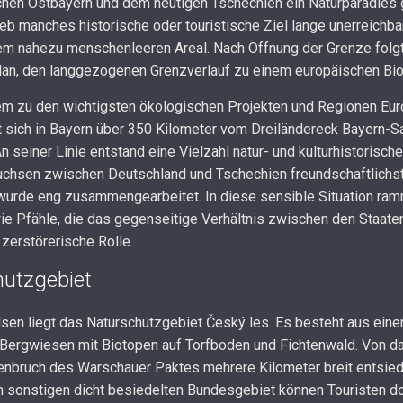
en Ostbayern und dem heutigen Tschechien ein Naturparadies g
eb manches historische oder touristische Ziel lange unerreichbar
m nahezu menschenleeren Areal. Nach Öffnung der Grenze folgte
Plan, den langgezogenen Grenzverlauf zu einem europäischen 
em zu den wichtigsten ökologischen Projekten und Regionen Eur
ht sich in Bayern über 350 Kilometer vom Dreiländereck Bayern-
 seiner Linie entstand eine Vielzahl natur- und kulturhistorische
uchsen zwischen Deutschland und Tschechien freundschaftlichst
wurde eng zusammengearbeitet. In diese sensible Situation ram
e Pfähle, die das gegenseitige Verhältnis zwischen den Staaten 
zerstörerische Rolle.
utzgebiet
lsen liegt das Naturschutzgebiet Český les. Es besteht aus ei
Bergwiesen mit Biotopen auf Torfboden und Fichtenwald. Von da
bruch des Warschauer Paktes mehrere Kilometer breit entsiede
 sonstigen dicht besiedelten Bundesgebiet können Touristen dor