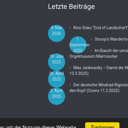
Letzte Beiträge
8. Mai
Kino-Doku “End of Landschaft
2026
1.
Snoop’s Wanderto
September
2025
Im Bauch der unn
18. Juni
Orgelmuseum Marmoutier
2025
Max Jankowsky – Damit die Wei
26. April
13.3.2025)
2025
Der deutsche Windrad-Rigoris
2. April
den Kopf (Cicero 11.2.2025)
2025
Zustimmen
ng: mit der Nutzung dieser Webseite