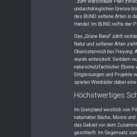
…zum Warschauer Pakt zwisch
undurchdringlichen Grenze bli
des BUND seltene Arten in de
Handel. Im BUND reifte der 
Das „Grüne Band“ zählt seitd
Natur und seltener Arten zie
Oberösterreich bei Freyung. An
wurde entwickelt. Seitdem w
naturschutzfachlicher Ebene 
Entgleisungen und Projekte wi
spielen Windräder dabei eine 
Höchstwertiges Sch
Im Grenzland westlich von Pi
naturnaher Bäche, Moore und 
das Gebiet vor dem Zusammen
geschleift. Im Gegensatz zum