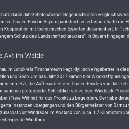
schutz durch Jahrzehnte urbaner Begehrlichkeiten vergleichswei
n am Grünen Band in Bayern paritätisch zu erfassen, hatte die
n Kooperation mit tschechischen Experten dokumentiert. In Tsche
engem Schutz des Landschaftscharakters“, in Bayern hingegen 
e Axt im Walde
nau im Landkreis Tirschenreuth liegt idyllisch eingebettet in di
len und Seen. Um das Jahr 2017 kamen hier Windkraftplanungen 
ren entsetzt, die Aufbauarbeit des Grünen Bandes von Jahrzehnt
isationen protestierte. Schließlich sei es dem Windpark-Projek
er (Freie Wähler) für das Projekt zu begeistern. Der habe darauf
erte Instanzen übergangen und den Bürgermeister von Bärnau fü
 zunächst vier Windräder im Abstand von je ca. 1,7 Kilometern v
menhängende Windfarm.