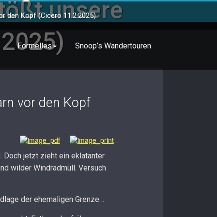
tößt unsere
r den Kopf (Cicero 11.2.2025)
.2025)
Formelles
Snoop’s Wandertouren
rn vor den Kopf
och jetzt zieht ein eklatanter
und wilder Windradmüll. Versuch
ndlage der ehemaligen Grenze…