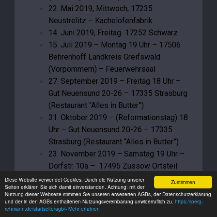
22. Mai 2019, Mittwoch, 17235
Neustrelitz –
Kachelofenfabrik
14. Juni 2019, Freitag 17252 Schwarz
15. Juli 2019 – Montag 19 Uhr – 17506
Behrenhoff Landkreis Greifswald
(Vorpommern) – Feuerwehrsaal
27. September 2019 – Freitag 18 Uhr –
Gut Neuensund 20-26 – 17335 Strasburg
(Restaurant “Alles in Butter”)
31. Oktober 2019 – (Reformationstag) 18
Uhr – Gut Neuensund 20-26 – 17335
Strasburg (Restaurant “Alles in Butter”)
23. November 2019 – Samstag 19 Uhr –
Dorfstr. 10a – 17495 Züssow Ortsteil
Ranzin – (
Gemeindehaus Dorfstraße
)
Diese Website verwendet Cookies. Durch die Nutzung unserer
Zustimmen
Seiten erklären Sie sich damit einverstanden. Achtung: mit der
17. Januar 2020 – Freitag 17:30 Uhr –
Nutzung dieser Webseite stimmen Sie unseren erweiterten AGBs, der Datenschutzerklärung
und der in den AGBs enthaltenen Nutzungsvereinbarung unwiderruflich zu.
Stettiner Str. 4 – 17328 Penkun (Aula der
https://joerg-
rehmann.de/startseite/agb/- Mehr erfahren
Schule)