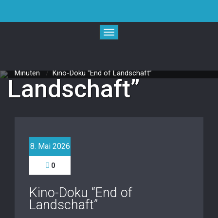
Skip
to
content
Toggle navigation
Kino-Doku “End of
Start
/
IM KINO
/
End of Landschaft - Doku 103
Minuten
/
Kino-Doku “End of Landschaft”
Landschaft”
8. Mai 2026
0
Kino-Doku “End of
Landschaft”