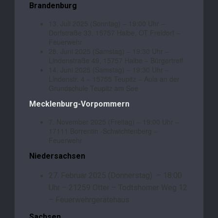
Brandenburg
13. Juli 2025 (Sonntag) – 19:00 Uhr –
Dorfstraße 33, 15757 Halbe, OT Freidorf –
Feuerwehr
28. Juni 2025 (Samstag) – 19:30 Uhr –
Lindenstraße 49, 15757 Halbe – Bürgertreff
14. Juni 2025 (Samstag) – 19:30 Uhr –
Lindenstr. 4 – 15755 Teupitz – Aula an der
Grundschule Teupitz am See
Mecklenburg-Vorpommern
7. November 2025 (Freitag) – 19:00 Uhr –
17111 Borrentin -Schwichtenberg –
Feuerwehr
Niedersachsen
27. Februar 2025 (Donnerstag) – 18:00
Uhr – 21259 Otter – Todtshorner Weg 12
– Feuerwehrgerätehaus
Sachsen