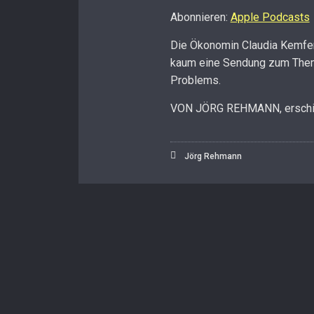
Abonnieren:
Apple Podcasts
RSS FEED
LINK
Die Ökonomin Claudia Kemfert
EMBED
kaum eine Sendung zum Thema
Problems.
VON JÖRG REHMANN, erschie
Jörg Rehmann