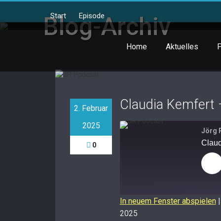
Skip
to
Start
/
Episode
Blog-Archiv
content
Home
Aktuelles
P
Claudia Kemfert 
2. Februar
2025
Jörg
Claud
0
Pl
Ep
In neuem Fenster abspielen
2025
TEILEN
Apple Podcasts