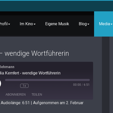
rofil
Im Kino
Eigene Musik
Blog
Media
– wendige Wortführerin
 Rehmann
ia Kemfert - wendige Wortführerin
ay
00:00
/
6:51
1x
isode
ABONNIEREN
TEILEN
|
Audiolänge: 6:51
|
Aufgenommen am 2. Februar