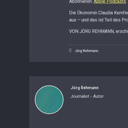
Abonnieren:
Apple Podcasts
RSS FEED
LINK
Die Ökonomin Claudia Kemfer
aus – und das ist Teil des Pr
EMBED
VON JÖRG REHMANN, erschie
Jörg Rehmann
Jörg Rehmann
Journalist - Autor