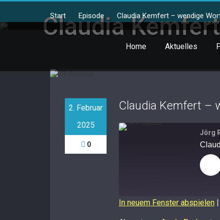
Skip
to
Start
/
Episode
/
Claudia Kemfert – wendige Wort
Claudia Kemfert
content
Home
Aktuelles
P
Claudia Kemfert – 
2. Februar
2025
Jörg 
0
Claud
Pla
Ep
In neuem Fenster abspielen
TEILEN
Apple Podcasts