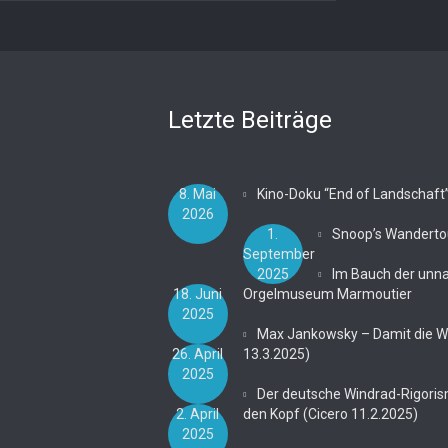
Letzte Beiträge
8. Mai
Kino-Doku “End of Landschaft
2026
1.
Snoop’s Wanderto
September
2025
Im Bauch der unn
18. Juni
Orgelmuseum Marmoutier
2025
Max Jankowsky – Damit die Wei
26. April
13.3.2025)
2025
Der deutsche Windrad-Rigoris
2. April
den Kopf (Cicero 11.2.2025)
2025