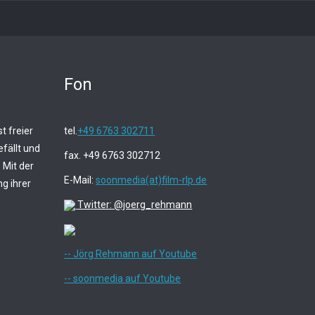
Fon
t freier
tel.
+49 6763 302711
fällt und
fax. +49 6763 302712
 Mit der
E-Mail:
soonmedia(at)film-rlp.de
g ihrer
Twitter: @joerg_rehmann
-- Jörg Rehmann auf Youtube
-- soonmedia auf Youtube