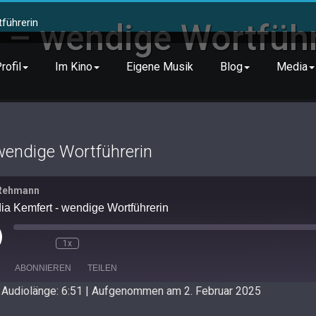
führerin
 – wendige Wortführ
rofil
Im Kino
Eigene Musik
Blog
Media
wendige Wortführerin
Rehmann
ia Kemfert - wendige Wortführerin
y
1x
isode
ABONNIEREN
TEILEN
|
Audiolänge: 6:51
|
Aufgenommen am 2. Februar 2025