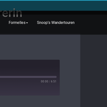
erin
Formelles
Snoop’s Wandertouren
00:00
/
6:51