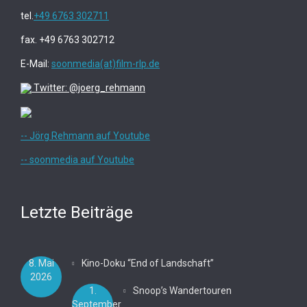
tel.
+49 6763 302711
fax. +49 6763 302712
E-Mail:
soonmedia(at)film-rlp.de
Twitter: @joerg_rehmann
-- Jörg Rehmann auf Youtube
-- soonmedia auf Youtube
Letzte Beiträge
8. Mai
Kino-Doku “End of Landschaft”
2026
1.
Snoop’s Wandertouren
September