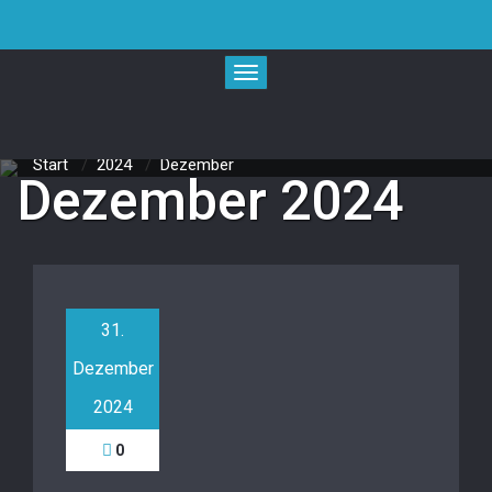
Skip
to
content
Toggle navigation
Monatsarchiv 31.
Start
/
2024
/
Dezember
Dezember 2024
31.
Dezember
2024
0