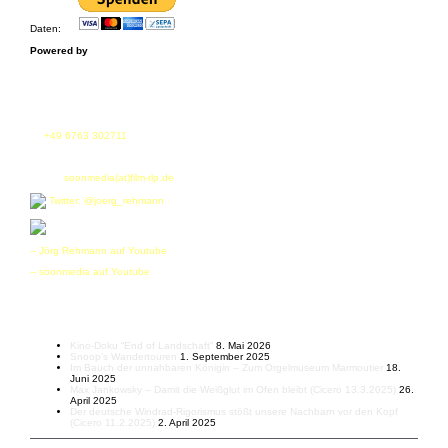
Daten:
Powered by
Fon
tel.
+49 6763 302711
fax. +49 6763 302712
E-Mail:
soonmedia(at)film-rlp.de
Twitter: @joerg_rehmann
-- Jörg Rehmann auf Youtube
-- soonmedia auf Youtube
Letzte Beiträge
Kino-Doku “End of Landschaft”
8. Mai 2026
Snoop’s Wandertouren
1. September 2025
Im Bauch der unnahbaren Königin – Zum Orgelmuseum Marmoutier
18.
Juni 2025
Max Jankowsky – Damit die Weißglut im Ofen bleibt (Cicero 13.3.2025)
26.
April 2025
Der deutsche Windrad-Rigorismus stößt unsere Nachbarn vor den Kopf
(Cicero 11.2.2025)
2. April 2025
© All rights reserved