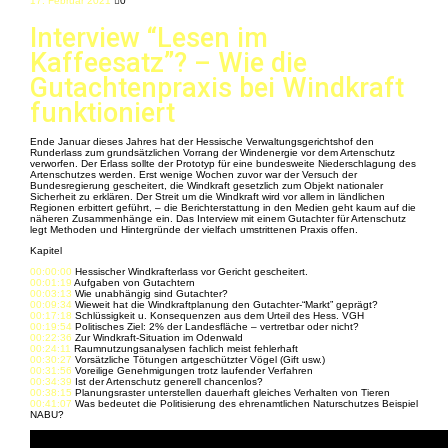
17. Februar 2021
0
Interview “Lesen im
Kaffeesatz”? – Wie die
Gutachtenpraxis bei Windkraft
funktioniert
Ende Januar dieses Jahres hat der Hessische Verwaltungsgerichtshof den
Runderlass zum grundsätzlichen Vorrang der Windenergie vor dem Artenschutz
verworfen. Der Erlass sollte der Prototyp für eine bundesweite Niederschlagung des
Artenschutzes werden. Erst wenige Wochen zuvor war der Versuch der
Bundesregierung gescheitert, die Windkraft gesetzlich zum Objekt nationaler
Sicherheit zu erklären. Der Streit um die Windkraft wird vor allem in ländlichen
Regionen erbittert geführt, – die Berichterstattung in den Medien geht kaum auf die
näheren Zusammenhänge ein. Das Interview mit einem Gutachter für Artenschutz
legt Methoden und Hintergründe der vielfach umstrittenen Praxis offen.
Kapitel
00:00:00
Hessischer Windkrafterlass vor Gericht gescheitert.
00:01:19
Aufgaben von Gutachtern
00:03:13
Wie unabhängig sind Gutachter?
00:09:34
Wieweit hat die Windkraftplanung den Gutachter-“Markt” geprägt?
00:17:18
Schlüssigkeit u. Konsequenzen aus dem Urteil des Hess. VGH
00:19:54
Politisches Ziel: 2% der Landesfläche – vertretbar oder nicht?
00:22:36
Zur Windkraft-Situation im Odenwald
00:24:11
Raumnutzungsanalysen fachlich meist fehlerhaft
00:30:27
Vorsätzliche Tötungen artgeschützter Vögel (Gift usw.)
00:31:56
Voreilige Genehmigungen trotz laufender Verfahren
00:34:39
Ist der Artenschutz generell chancenlos?
00:38:15
Planungsraster unterstellen dauerhaft gleiches Verhalten von Tieren
00:41:07
Was bedeutet die Politisierung des ehrenamtlichen Naturschutzes Beispiel
NABU?