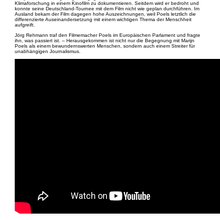
Klimaforschung in einem Kinofilm zu dokumentieren. Seitdem wird er bedroht und
konnte seine Deutschland-Tournee mit dem Film nicht wie geplan durchführen. Im
Ausland bekam der Film dagegen hohe Auszeichnungen, weil Poels letztlich die
differenzierte Auseinandersetzung mit einem wichtigen Thema der Menschheit
aufgreift.
Jörg Rehmann traf den Filmemacher Poels im Europäischen Parlament und fragte
ihn, was passiert ist. – Herausgekommen ist nicht nur die Begegnung mit Marijn
Poels als einem bewundernswerten Menschen, sondern auch einem Streiter für
unabhängigen Journalismus.