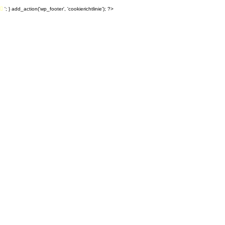
'; } add_action('wp_footer', 'cookierichtlinie'); ?>