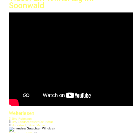
Soonwald
Weiterlesen
Jörg Rehmann
Film
,
Landschaftsschutz
,
Natur
Film aktuell
,
Filme
,
Media