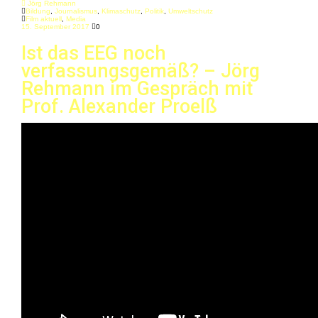
Jörg Rehmann
Bildung
,
Journalismus
,
Klimaschutz
,
Politik
,
Umweltschutz
Film aktuell
,
Media
15. September 2017
0
Ist das EEG noch
verfassungsgemäß? – Jörg
Rehmann im Gespräch mit
Prof. Alexander Proelß