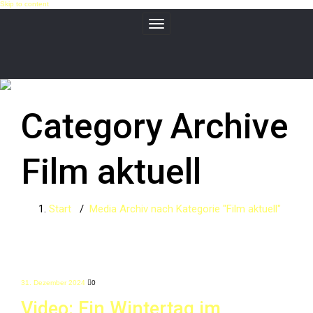
Skip to content
Toggle navigation
Category Archive
Film aktuell
Start
/
Media
Archiv nach Kategorie "Film aktuell"
31. Dezember 2024
0
Video: Ein Wintertag im