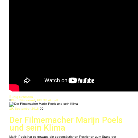
Jörg Rehmann
Blog
,
Film aktuell
,
HEUTE Aktuell
19. September 2018
0
Der Filmemacher Marijn Poels
und sein Klima
Marijn Poels hat es gewagt, die gegensätzlichen Positionen zum Stand der