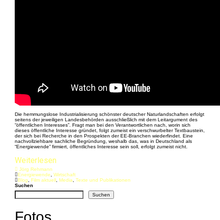
Die hemmungslose Industrialisierung schönster deutscher Naturlandschaften erfolgt
seitens der jeweiligen Landesbehörden ausschließlich mit dem Leitargument des
“öffentlichen Interesses”. Fragt man bei den Verantwortlichen nach, worin sich
dieses öffentliche Interesse gründet, folgt zumeist ein verschwurbelter Textbaustein,
der sich bei Recherche in den Prospekten der EE-Branchen wiederfindet. Eine
nachvollziehbare sachliche Begründung, weshalb das, was in Deutschland als
“Energiewende” firmiert, öffentliches Interesse sein soll, erfolgt zumeist nicht.
Weiterlesen
Jörg Rehmann
Energiewende
,
Wirtschaft
Blog
,
Film aktuell
,
Media
,
Texte und Publikationen
Suchen
Suchen
Fotos