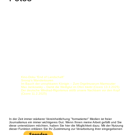
Kino-Doku “End of Landschaft”
Snoop’s Wandertouren
Im Bauch der unnahbaren Königin – Zum Orgelmuseum Marmoutier
Max Jankowsky – Damit die Weißglut im Ofen bleibt (Cicero 13.3.2025)
Der deutsche Windrad-Rigorismus stößt unsere Nachbarn vor den Kopf
(Cicero 11.2.2025)
Spenden etc.
In der Zeit immer stärkerer Vereinheitlichung "formatierter" Medien ist freier
Journalismus ein immer wichtigeres Gut. Wenn Ihnen meine Arbeit gefällt und Sie
diese unterstützen möchten, haben Sie hier die Möglichkeit dazu. Mit der Nutzung
dieser Funktion erklären Sie Ihr Zustimmung zur Verarbeitung ihrer eingegebenen