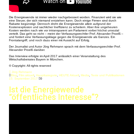
Die Energiewende ist immer wieder nachgebessert worden. Finanziert wird sie wie
eine Steuer, der sich niemand entziehen kann. Doch einige Firmen sind durch
Rabatte begünstigt. Dennoch droht die Energiewende allein aufgrund der
Kostenexplosion und sachlicher Ineffizienz zu scheitern. Aber ihre ungeheuren
Kosten werden nach wie vor intransparent am Parlament vorbei höchst unsozial
verteilt. Das geht so nicht – meint der Verfassungsrechtler Prof. Alexander Proelß –
und fordert eine Verfassungsklage gegen die Energiewende als Ganzes. Ein
Frontalangriff, und noch dazu einer mit Aussicht auf Erfolg.
Der Journalist und Autor Jörg Rehmann sprach mit dem Verfassungsrechtler Prof.
Alexander Proelß darüber.
Das Interview erfolgte im April 2017 anlässlich einer Veranstaltung des
Wirtschaftsbeirates Bayern in München.
© Copyright: All rights reserved
Jörg Rehmann
Blog
,
Film aktuell
,
Hauptkategorie
,
HEUTE Aktuell
,
Media
,
Texte und Publikationen
15. September 2017
0
Ist die Energiewende
“öffentliches Interesse”?