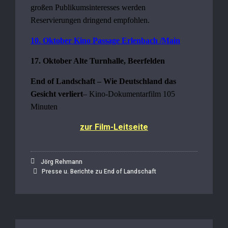
großen Publikumsinteresses werden
Reservierungen dringend empfohlen.
10. Oktober Kino Passage Erlenbach /Main
17. Oktober Alte Turnhalle, Beerfelden
End of Landschaft – Wie Deutschland das
Gesicht verliert
– Kino-Dokumentarfilm 105
Minuten
zur Film-Leitseite
Jörg Rehmann
Presse u. Berichte zu End of Landschaft