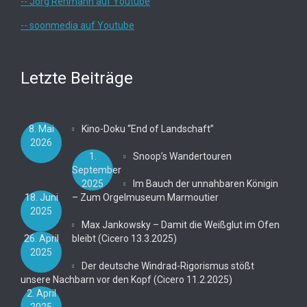
-- Jörg Rehmann auf Youtube
-- soonmedia auf Youtube
Letzte Beiträge
8. Mai
Kino-Doku “End of Landschaft”
2026
1.
Snoop’s Wandertouren
September
2025
Im Bauch der unnahbaren Königin
18. Juni
– Zum Orgelmuseum Marmoutier
2025
Max Jankowsky – Damit die Weißglut im Ofen
26. April
bleibt (Cicero 13.3.2025)
2025
Der deutsche Windrad-Rigorismus stößt
unsere Nachbarn vor den Kopf (Cicero 11.2.2025)
2. April