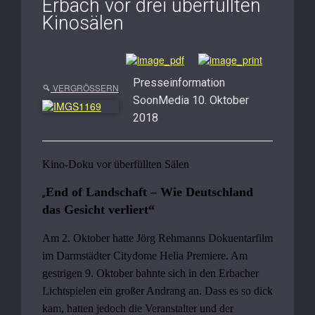
Erbach vor drei überfüllten
Kinosälen
Presseinformation
VERGRÖSSERN
SoonMedia 10. Oktober
2018
Kino-Doku vor überfüllten Sälen
End of Landschaft – Wie Deutschland
„
das Gesicht verliert“
Am 2. Oktober hatte Jörg Rehmanns Dokuentarfilm
im Darmstädter Citydome Helia Premiere. Am
gestrigen 9. Oktober bahnte sich in den Erbacher
Lichtspielen ein großer Andrang an. Dass es so dick
kam, hatten jedoch die Veranstalter und der