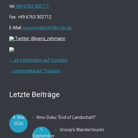
tel.
+49 6763 302711
fax. +49 6763 302712
E-Mail:
soonmedia(at)film-rlp.de
Twitter: @joerg_rehmann
-- Jörg Rehmann auf Youtube
-- soonmedia auf Youtube
Letzte Beiträge
8. Mai
Kino-Doku “End of Landschaft”
2026
1.
Snoop’s Wandertouren
September