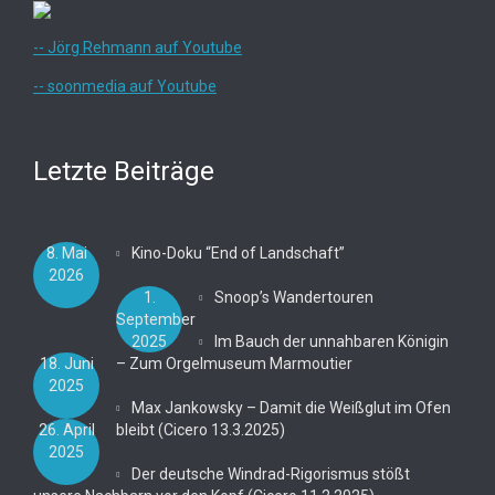
-- Jörg Rehmann auf Youtube
-- soonmedia auf Youtube
Letzte Beiträge
8. Mai
Kino-Doku “End of Landschaft”
2026
1.
Snoop’s Wandertouren
September
2025
Im Bauch der unnahbaren Königin
18. Juni
– Zum Orgelmuseum Marmoutier
2025
Max Jankowsky – Damit die Weißglut im Ofen
26. April
bleibt (Cicero 13.3.2025)
2025
Der deutsche Windrad-Rigorismus stößt