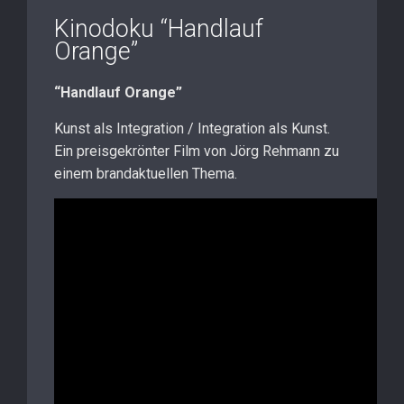
Kinodoku “Handlauf
Orange”
“Handlauf Orange”
Kunst als Integration / Integration als Kunst.
Ein preisgekrönter Film von Jörg Rehmann zu
einem brandaktuellen Thema.