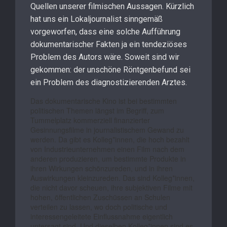
Quellen unserer filmischen Aussagen. Kürzlich
hat uns ein Lokaljournalist sinngemäß
vorgeworfen, dass eine solche Aufführung
dokumentarischer Fakten ja ein tendeziöses
Problem des Autors wäre. Soweit sind wir
gekommen: der unschöne Röntgenbefund sei
ein Problem des diagnostizierenden Arztes.
Das dokumentarische Kino ist bei bestimmten
politischen Themen längst im Begriff, zum
Tummelplatz kommerziell finanzierter
Gesinnungsfilme in journalistischem Gewand zu
werden. Da gibt es Kolleg*innen, die hoch bezahlt
von Industrieunternehmen einen Film nach dem
anderen produzieren, um bestimmte Produkte in
ihren Wirkungen schönzureden, und in ihren
Auswirkungen kleinzureden. Das sind Kolleg*innen,
die nicht davor scheuen, ihre subjektiven Filme mit
hohen, öffentlichen Zuschüssen an Schulen
verteilen zu lassen, wo doch politische und
interessengeleitete Einflussnahme eigentlich
untersagt sind. Und dieselben Kolleg*innen sind es