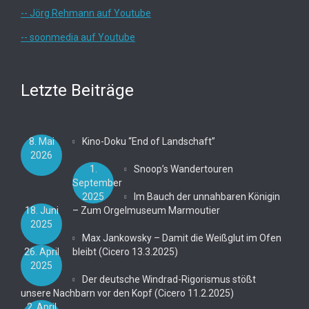
-- Jörg Rehmann auf Youtube
-- soonmedia auf Youtube
Letzte Beiträge
8. Mai
Kino-Doku “End of Landschaft”
2026
1.
Snoop’s Wandertouren
September
2025
Im Bauch der unnahbaren Königin
18. Juni
– Zum Orgelmuseum Marmoutier
2025
Max Jankowsky – Damit die Weißglut im Ofen
26. April
bleibt (Cicero 13.3.2025)
2025
Der deutsche Windrad-Rigorismus stößt
unsere Nachbarn vor den Kopf (Cicero 11.2.2025)
2. April