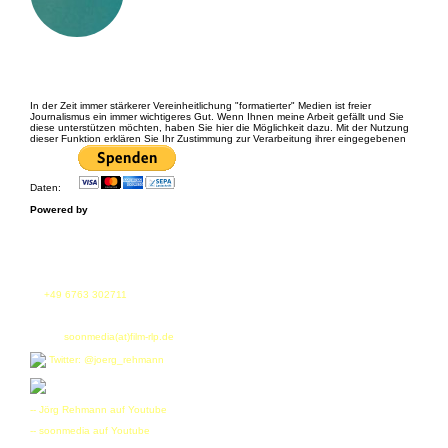
Spenden etc.
In der Zeit immer stärkerer Vereinheitlichung "formatierter" Medien ist freier
Journalismus ein immer wichtigeres Gut. Wenn Ihnen meine Arbeit gefällt und Sie
diese unterstützen möchten, haben Sie hier die Möglichkeit dazu. Mit der Nutzung
dieser Funktion erklären Sie Ihr Zustimmung zur Verarbeitung ihrer eingegebenen
Daten:
Powered by
Fon
tel.
+49 6763 302711
fax. +49 6763 302712
E-Mail:
soonmedia(at)film-rlp.de
Twitter: @joerg_rehmann
-- Jörg Rehmann auf Youtube
-- soonmedia auf Youtube