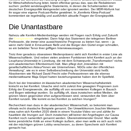
für Wirtschaftsforschung leitet, bietet offenbar genau das, was die Redaktionen
suchen: perfekt sendetaugliche Statements, in denen die Schattenseiten der
deutschen Energiepolitik kleingeredet oder ignoriert werden. Der
MDR
-Hörfunk hat
ihr sogar eine eigene Podcast-Reihe gewidmet. In „Kemferts Klima-Podcast“
kommentiert sie regelmäßig und ausführlich aktuelle Fragen der Energiepolitik.
Die Unantastbare
Nahezu alle Kemfert-Medienbeiträge werden mit Fragen nach Erfolg und Zukunft
der
Energiewende
eingeleitet. Dann folgt das Statement der telegenen Berliner
Professorin, die immer eine aussichtsreiche Prognose zu bieten hat, wenn – ja
wenn mehr Geld in Erneuerbare fließt und die Bürger den Gürtel enger schnallen,
so ein beliebter Tenor ihrer griffigen Interviewaussagen.
Trotz ihrer geradezu obsessiven Medienpräsenz sieht sich Kemfert in erster Linie als
Wissenschaftlerin. Und neben vielen anderen Funktionen lehrt Kemfert auch an der
Leuphana-Universität in Lüneburg, die mit dem Schwerpunkt „Transformation“ nichts
vom akademischen Elfenbeinturm hält. Man pflegt dort „Interaktion mit
gesellschaftlichen Akteur*innen wie Unternehmen, NGOs oder der öffentlichen
Verwaltung“, wie es in einer Selbstbeschreibung der Universität stolz heißt.
Absolventen wie Richard David Precht oder Professorinnen wie die ebenso
medienwirksame Maja Göpel hatten beziehungsweise haben dort ihr Spielfeld.
Doch bei der Interaktion im klassischen akademischen Wissenschaftsbetrieb
knirscht es bei Kemfert. Ursache sind nicht zuletzt ihre gewagten Prognosen zum
Erfolg der Energiewende, die auffällig oft von renommierten Kollegen in Bausch
und Bogen widerlegt wurden. So auffällig oft, dass inzwischen selbst Medien, die
grünen Ideen gegenüber eher aufgeschlossen sind, verwundert die Stirn über
Kemfert runzeln. Wie kommt es bei Kemfert zu solchen Irrungen?
Recherchiert man dazu in der akademischen Wissenschaft, so bekommt man
oftmals recht drastische Beispiele genannt. Der Umweltökonom Joachim Weimann
etwa nahm sich Kemfert 2020 direkt in einem Youtube-Video vor und zählte ihr
haarklein die Irrungen auf. Doch inzwischen will keiner der Angefragten zur Causa
Kemfert noch namentlich genannt werden. Übereinstimmender Grund: Man wolle
keine persönliche Kritik an einer Kollegin äußern, aber man wolle es sich auch nicht
mit der mächtigen grünen Lobby verscherzen, zu deren Sprecherin sich Kemfert
gemacht hat.