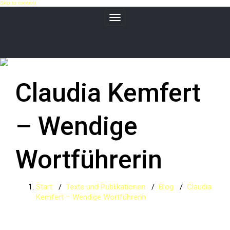
Skip to content
Toggle navigation
Claudia Kemfert
– Wendige
Wortführerin
Start
/
Texte und Publikationen
/
Blog
/
Claudia
Kemfert – Wendige Wortführerin