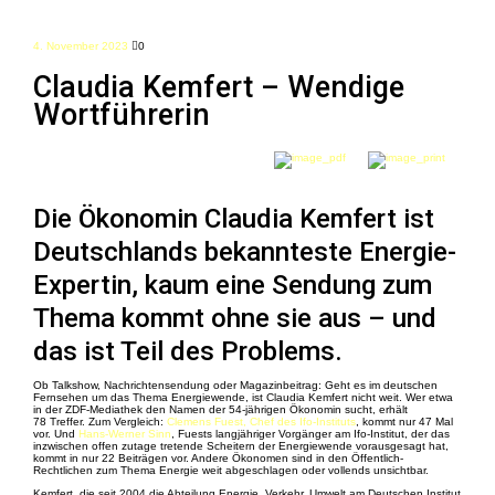
4. November 2023
0
Claudia Kemfert – Wendige
Wortführerin
Die Ökonomin Claudia Kemfert ist
Deutschlands bekannteste Energie-
Expertin, kaum eine Sendung zum
Thema kommt ohne sie aus – und
das ist Teil des Problems.
Ob Talkshow, ­Nachrichtensendung oder Magazinbeitrag: Geht es im deutschen
Fernsehen um das Thema Energiewende, ist Claudia Kemfert nicht weit. Wer etwa
in der ZDF-Mediathek den Namen der 54-jährigen Ökonomin sucht, erhält
78 Treffer. Zum Vergleich:
Clemens Fuest, Chef des Ifo-Instituts
, kommt nur 47 Mal
vor. Und
Hans-Werner Sinn
, Fuests langjähriger Vorgänger am Ifo-Institut, der das
inzwischen offen zutage tretende Scheitern der Energiewende vorausgesagt hat,
kommt in nur 22 Beiträgen vor. Andere Ökonomen sind in den Öffentlich-
Rechtlichen zum Thema Energie weit abgeschlagen oder vollends unsichtbar.
Kemfert, die seit 2004 die Abteilung Energie, Verkehr, Umwelt am Deutschen Institut