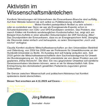
Aktivistin im
Wissenschaftsmäntelchen
Kemferts Vernetzungen mit Unternehmen der Erneuerbaren-Branche sind auffällig.
Auf ihrer Website bekennt sie sich selbst zu Politikberatung; inhaltliche
Nähe zu den
Grünen ist offensichtlich
. Wobei Kemfert parteipolitisch flexibel zu sein scheint –
oder es zumindest war. Denn sie war als Energiewende-Expertin schon in
Schattenkabinetten von CDU- und SPD-Kandidaten vertreten. Das Problem, das
manch Kritiker mit Kemferts sendetauglichen Kurzbotschaften hat, zeigt sich am
Beispiel ihres Auftritts in einer aktuellen Dokumentation der ZDF-Sendung „Wiso“.
Das Grundproblem der Erneuerbaren, dass es an Energiespeichern fehlt, überging
die Ökonomin dabei einfach und behauptete, es seien Stromspeicher „noch und
nöcher“ verfügbar.
Claudia Kemfert studierte Wirtschaftswissenschaften an den Universitäten Bielefeld
und Oldenburg, von 2004 bis 2009 war sie Professorin für Umweltökonomie an der
Humboldt-Universität zu Berlin. Ihr Ausstieg dort soll holprig verlaufen sein. Seit
2016 gehört die Wirtschaftswissenschaftlerin dem Sachverständigenrat für Umwelt
der Bundesregierung an. Im Jahr 2019 unterstützte sie von dieser Position aus ein
geplantes „Klima-Vetorecht“. Die Idee: Ein neu gegründeter Umweltrat soll sämtliche
Gesetzesvorhaben blockieren können, wenn er sie für klimaschädlich hält. Eine
Entmachtung des demokratisch gewählten Parlaments zugunsten grüner
Seilschaften.
Die Grenze zwischen Wissenschaft und politischem Aktivismus hat Kemfert
spätestens damit überschritten.
Dieser Text erschien am 4.11.2023 auf Cicero –
weiterlesen…
Jörg Rehmann
Energiewende
,
Klimaschutz
Blog
,
Texte und Publikationen
Jörg Rehmann
Journalist - Autor