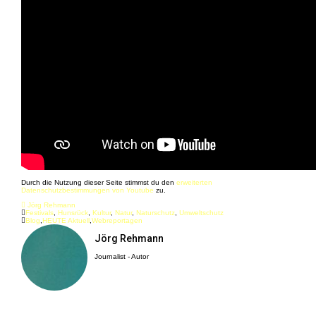
Durch die Nutzung dieser Seite stimmst du den
erweiterten
Datenschutzbestimmungen von Youtube
zu.
Jörg Rehmann
Festivals
,
Hunsrück
,
Kultur
,
Natur
,
Naturschutz
,
Umweltschutz
Blog
,
HEUTE Aktuell
,
Webreportagen
Jörg Rehmann
Journalist - Autor