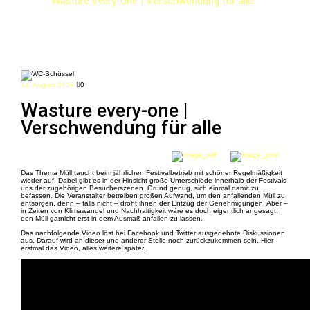
Wasture every-one | Verschwendung für alle
14. August 2018
0
Wasture every-one |
Verschwendung für alle
Das Thema Müll taucht beim jährlichen Festivalbetrieb mit schöner Regelmäßigkeit
wieder auf. Dabei gibt es in der Hinsicht große Unterschiede innerhalb der Festivals
uns der zugehörigen Besucherszenen. Grund genug, sich einmal damit zu
befassen. Die Veranstalter betreiben großen Aufwand, um den anfallenden Müll zu
entsorgen, denn – falls nicht – droht ihnen der Entzug der Genehmigungen. Aber –
in Zeiten von Klimawandel und Nachhaltigkeit wäre es doch eigentlich angesagt,
den Müll garnicht erst in dem Ausmaß anfallen zu lassen.
Das nachfolgende Video löst bei Facebook und Twitter ausgedehnte Diskussionen
aus. Darauf wird an dieser und anderer Stelle noch zurückzukommen sein. Hier
erstmal das Video, alles weitere später.