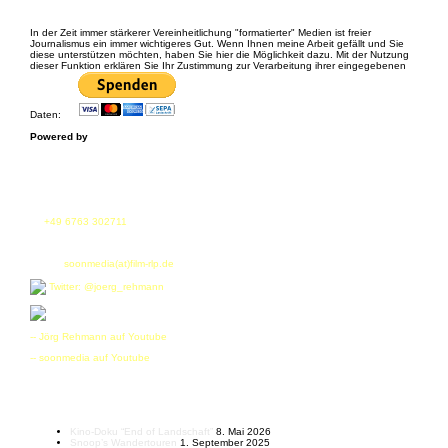
Spenden etc.
In der Zeit immer stärkerer Vereinheitlichung "formatierter" Medien ist freier
Journalismus ein immer wichtigeres Gut. Wenn Ihnen meine Arbeit gefällt und Sie
diese unterstützen möchten, haben Sie hier die Möglichkeit dazu. Mit der Nutzung
dieser Funktion erklären Sie Ihr Zustimmung zur Verarbeitung ihrer eingegebenen
Daten:
Powered by
Fon
tel.
+49 6763 302711
fax. +49 6763 302712
E-Mail:
soonmedia(at)film-rlp.de
Twitter: @joerg_rehmann
-- Jörg Rehmann auf Youtube
-- soonmedia auf Youtube
Letzte Beiträge
Kino-Doku “End of Landschaft”
8. Mai 2026
Snoop’s Wandertouren
1. September 2025