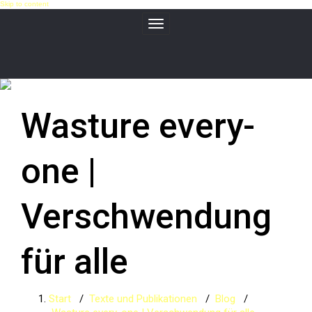
Skip to content
Toggle navigation
Wasture every-
one |
Verschwendung
für alle
Start
/
Texte und Publikationen
/
Blog
/