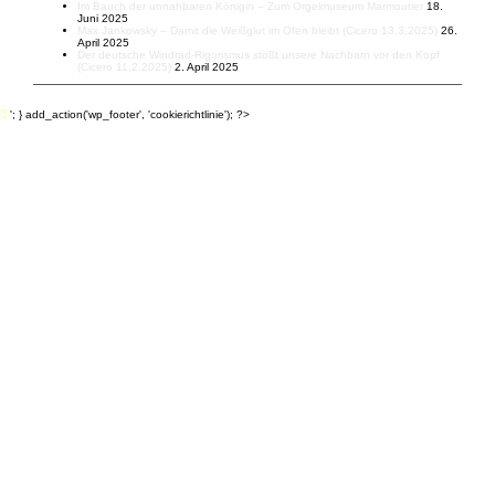
Im Bauch der unnahbaren Königin – Zum Orgelmuseum Marmoutier
18.
Juni 2025
Max Jankowsky – Damit die Weißglut im Ofen bleibt (Cicero 13.3.2025)
26.
April 2025
Der deutsche Windrad-Rigorismus stößt unsere Nachbarn vor den Kopf
(Cicero 11.2.2025)
2. April 2025
© All rights reserved
'; } add_action('wp_footer', 'cookierichtlinie'); ?>