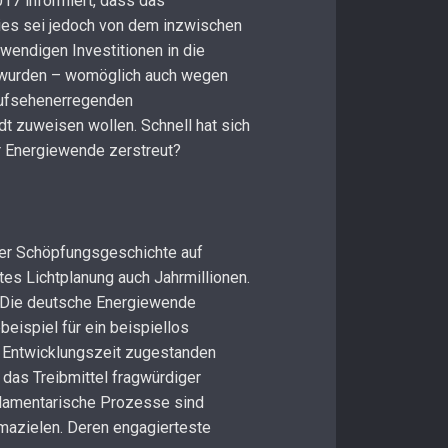
017 informiert, dass das
es sei jedoch von dem inzwischen
twendigen Investitionen in die
 wurden – womöglich auch wegen
aufsehenerregenden
t zuweisen wollen. Schnell hat sich
r Energiewende zerstreut?
cher Schöpfungsgeschichte auf
es Lichtplanung auch Jahrmillionen.
n. Die deutsche Energiewende
eispiel für ein beispiellos
Entwicklungszeit zugestanden
das Treibmittel fragwürdiger
arlamentarische Prozesse sind
imazielen. Deren engagierteste