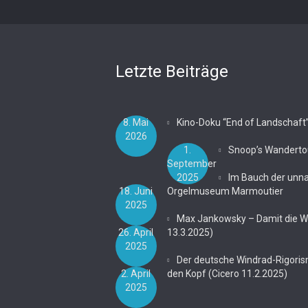
Letzte Beiträge
8. Mai
Kino-Doku “End of Landschaft
2026
1.
Snoop’s Wanderto
September
2025
Im Bauch der unn
18. Juni
Orgelmuseum Marmoutier
2025
Max Jankowsky – Damit die Wei
26. April
13.3.2025)
2025
Der deutsche Windrad-Rigoris
2. April
den Kopf (Cicero 11.2.2025)
2025