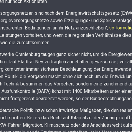
en nur noch Aktionisten.
rsorgungsnetzen sind nach dem Energiewirtschaftsgesetz (EnWG) 
Energieversorgungsnetze sowie Erzeugungs- und Speicheranlag
ransparenten Bedingungen an ihr Netz anzuschließen“,
so formuli
istungen vorhalten, und wenn die regionalen Verhältnisse dies p
 wie sie zurechtkommen.
twerke Oranienburg taugen ganz sicher nicht, um die Energiewend
rer laut Stadtrat Ney vertraglich angehalten gewesen sei, vor a
rg kam unter immer stärkerer Beschleunigung der Energiewende
n Politik, die Vorgaben macht, ohne sich noch um die Entwickl
 Technik bestimmen das Vorgehen, sondern eine zunehmend auto
 Ausfuhrkontrolle (BAFA) ächzt mit 1400 Mitarbeitern unter eine
nicht fristgerecht bearbeitet werden, so der Bundesrechnungsho
 deutsche Politik inzwischen irrwitzige Maßgaben, die den reale
ch spotten. Sei es das Recht auf Kitaplätze, der Zugang zu öff
LKW-Fahrer, Migration, Klimaschutz oder das Anschlussrecht auf