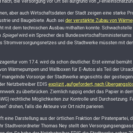
nach, die Versorgung vor Ort sei aufgrund von „Fehleinschätzung
en, aber auch Wirtschaftsdaten der Stadt zeigen eine starke Pro
strie und Baugebiete. Auch sei
der verstärkte Zubau von Wärm
ht mit dem technischen Ausbau mithalten konnte. Schwachstelle
m
Spiegel
wird ein Sprecher des Bundeswirtschaftsministeriums 
des Stromversorgungsnetzes und die Stadtwerke müssten mit de
zagentur vom 17.4. wird da schon deutlicher. Erst einmal bemüht
 von Wärmepumpen und Wallboxen für E-Autos als Teil der Ursac
uf mangelnde Vorsorge der Stadtwerke angesichts der gestiegen
der Netzbetreiber EDIS
explizit „aufgefordert, nach Übergangsl
werk zu überbrücken. Ziemlich ruppig endet das Papier in dem
WG) rechtliche Möglichkeiten zur Kontrolle und Durchsetzung. F
“ drohen, falls die Akteure vor Ort nicht parieren.
t eine Darstellung aus der örtlichen Fraktion der Piratenpartei, 
 Ihr Stadtverordneter Thomas Ney stellt den Versorgungsengpass