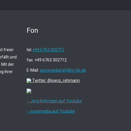
Fon
t freier
tel.
+49 6763 302711
fällt und
fax. +49 6763 302712
 Mit der
E-Mail:
soonmedia(at)film-rlp.de
g ihrer
Twitter: @joerg_rehmann
-- Jörg Rehmann auf Youtube
-- soonmedia auf Youtube