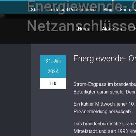
Energiewende- O
Skip
to
Start
/
Texte und Publikationen
/
Blog
/
Energie
content
Netzanschlüsse
Home
Aktuelles
P
Energiewende- Or
31. Juli
2024
0
Strom-Engpass im brandenburg
Beteiligter daran schuld. De
Ein kühler Mittwoch, jener 10
Pressemeldung herausgab.
Das brandenburgische Oranien
Mittelstadt, und seit 1993 K