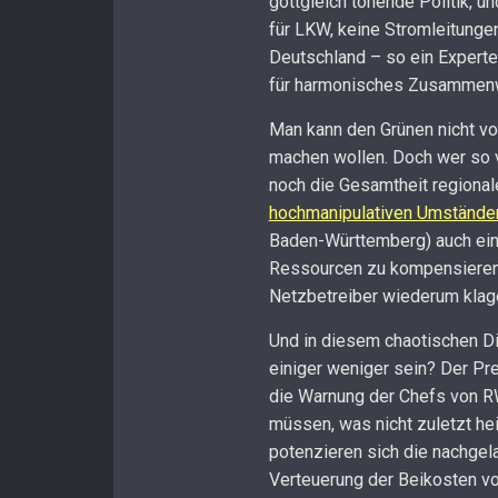
gottgleich tönende Politik, u
für LKW, keine Stromleitunge
Deutschland – so ein Experte
für harmonisches Zusammenwi
Man kann den Grünen nicht v
machen wollen. Doch wer so v
noch die Gesamtheit regional
hochmanipulativen Umstände
Baden-Württemberg) auch eine
Ressourcen zu kompensieren,
Netzbetreiber wiederum klage
Und in diesem chaotischen D
einiger weniger sein? Der Pre
die Warnung der Chefs von RW
müssen, was nicht zuletzt he
potenzieren sich die nachgela
Verteuerung der Beikosten v