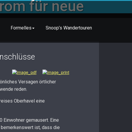
rom für neue
Formelles
Snoop’s Wandertouren
anschlüsse
önliches Versagen örtlicher
ewende reden.
kreises Oberhavel eine
00 Einwohner gemausert. Eine
h bemerkenswert ist, dass die