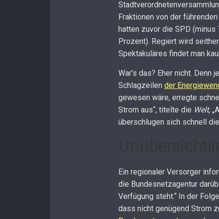
Stadtverordnetenversammlung 
Fraktionen von der führenden
hatten zuvor die SPD (minus 7
Prozent). Regiert wird seith
Spektakuläres findet man kau
War’s das? Eher nicht. Denn j
Schlagzeilen
der Energiewen
gewesen wäre, erregte schne
Strom aus“, titelte die
Welt
, „
überschlugen sich schnell di
Unübersichtl
Ein regionaler Versorger in
die Bundesnetzagentur darüb
Verfügung steht.“ In der Fol
dass nicht genügend Strom zu