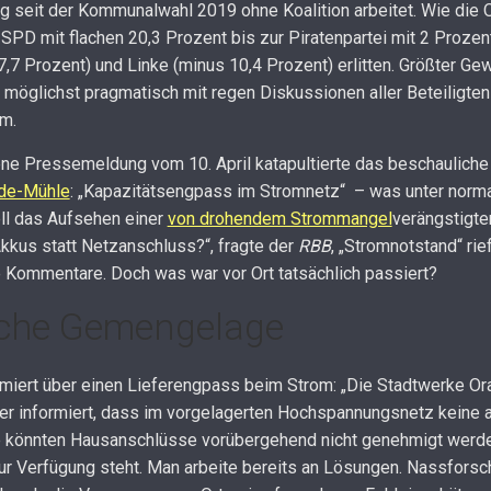
seit der Kommunalwahl 2019 ohne Koalition arbeitet. Wie die Or
 SPD mit flachen 20,3 Prozent bis zur Piratenpartei mit 2 Proze
,7 Prozent) und Linke (minus 10,4 Prozent) erlitten. Größter Gew
er möglichst pragmatisch mit regen Diskussionen aller Beteiligt
m.
ene Pressemeldung vom 10. April katapultierte das beschauliche
de-Mühle
: „Kapazitätsengpass im Stromnetz“ – was unter norma
ll das Aufsehen einer
von drohendem Strommangel
verängstigten
Akkus statt Netzanschluss?“, fragte der
RBB
, „Stromnotstand“ rie
e Kommentare. Doch was war vor Ort tatsächlich passiert?
iche Gemengelage
formiert über einen Lieferengpass beim Strom: „Die Stadtwerke
er informiert, dass im vorgelagerten Hochspannungsnetz keine 
ge könnten Hausanschlüsse vorübergehend nicht genehmigt werde
r Verfügung steht. Man arbeite bereits an Lösungen. Nassforsch