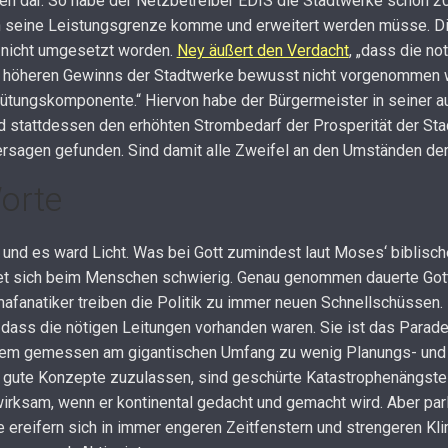
elen dar. So habe der Netzbetreiber EDIS die Stadtwerke schon 2
seine Leistungsgrenze komme und erweitert werden müsse. Di
 nicht umgesetzt worden.
Ney äußert den Verdacht
, „dass die no
es höheren Gewinns der Stadtwerke bewusst nicht vorgenommen
ütungskomponente.“ Hiervon habe der Bürgermeister in seiner 
 stattdessen den erhöhten Strombedarf der Prosperität der Stad
Versagen gefunden. Sind damit alle Zweifel an den Umständen de
orte
– und es ward Licht. Was bei Gott zumindest laut Moses‘ biblis
tet sich beim Menschen schwierig. Genau genommen dauerte Gott
imafanatiker treiben die Politik zu immer neuen Schnellschüsse
dass die nötigen Leitungen vorhanden waren. Sie ist das Paradeb
m gemessen am gigantischen Umfang zu wenig Planungs- und 
r gute Konzepte zuzulassen, sind geschürte Katastrophenängste 
 wirksam, wenn er kontinental gedacht und gemacht wird. Aber p
ie ereifern sich in immer engeren Zeitfenstern und strengeren Kl