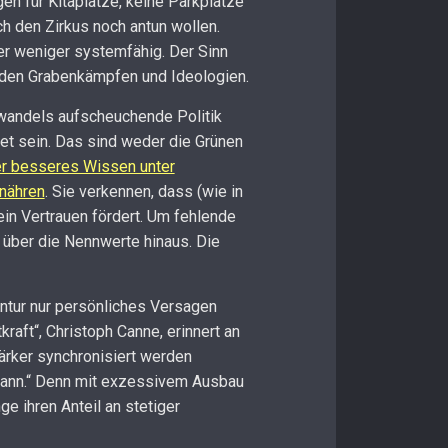
en für Kitaplätze, keine Parkplätze
h den Zirkus noch antun wollen.
er weniger systemfähig. Der Sinn
den Grabenkämpfen und Ideologien.
wandels aufscheuchende Politik
et sein. Das sind weder die Grünen
er besseres Wissen unter
nähren
. Sie verkennen, dass (wie in
in Vertrauen fördert. Um fehlende
über die Nennwerte hinaus. Die
ntur nur persönliches Versagen
aft“, Christoph Canne, erinnert an
ärker synchronisiert werden
 kann.“ Denn mit exzessivem Ausbau
e ihren Anteil an stetiger