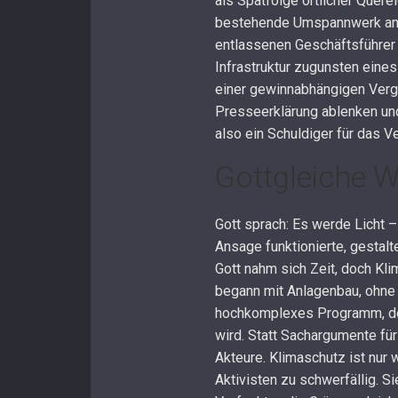
als Spätfolge örtlicher Quer
bestehende Umspannwerk an 
entlassenen Geschäftsführer
Infrastruktur zugunsten ein
einer gewinnabhängigen Verg
Presseerklärung ablenken und
also ein Schuldiger für das 
Gottgleiche W
Gott sprach: Es werde Licht 
Ansage funktionierte, gestal
Gott nahm sich Zeit, doch Kl
begann mit Anlagenbau, ohne 
hochkomplexes Programm, de
wird. Statt Sachargumente fü
Akteure. Klimaschutz ist nur
Aktivisten zu schwerfällig. S