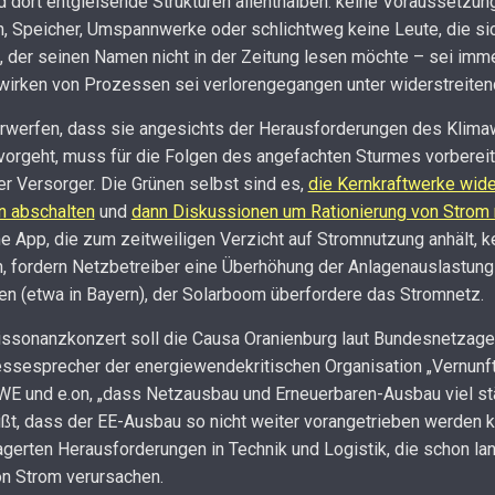
nd dort entgleisende Strukturen allenthalben: keine Voraussetzung
n, Speicher, Umspannwerke oder schlichtweg keine Leute, die sic
, der seinen Namen nicht in der Zeitung lesen möchte – sei imm
rken von Prozessen sei verlorengegangen unter widerstreiten
orwerfen, dass sie angesichts der Herausforderungen des Klima
orgeht, muss für die Folgen des angefachten Sturmes vorbereit
er Versorger. Die Grünen selbst sind es,
die Kernkraftwerke wid
n abschalten
und
dann Diskussionen um Rationierung von Strom 
 App, die zum zeitweiligen Verzicht auf Stromnutzung anhält, ke
 fordern Netzbetreiber eine Überhöhung der Anlagenauslastung 
n (etwa in Bayern), der Solarboom überfordere das Stromnetz.
issonanzkonzert soll die Causa Oranienburg laut Bundesnetzage
ssesprecher der energiewendekritischen Organisation „Vernunftkr
E und e.on, „dass Netzausbau und Erneuerbaren-Ausbau viel st
ißt, dass der EE-Ausbau so nicht weiter vorangetrieben werden
gerten Herausforderungen in Technik und Logistik, die schon lang
on Strom verursachen.