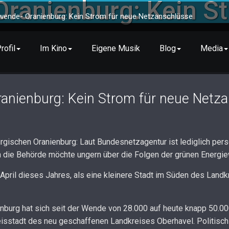
ranienburg: Kein St
wende- Oranienburg: Kein Strom für neue Netzanschlüsse
rofil
Im Kino
Eigene Musik
Blog
Media
anienburg: Kein Strom für neue Netz
ischen Oranienburg: Laut Bundesnetzagentur ist lediglich pers
nn die Behörde möchte ungern über die Folgen der grünen Energi
. April dieses Jahres, als eine kleinere Stadt im Süden des Land
burg hat sich seit der Wende von 28.000 auf heute knapp 50.0
reisstadt des neu geschaffenen Landkreises Oberhavel. Politisc