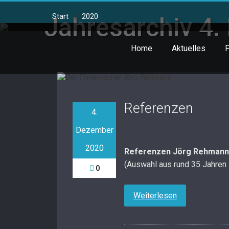
Skip
to
Start
/
2020
Jahresarchiv 4
content
Home
Aktuelles
P
Referenzen
4.
Dezember
2020
Referenzen Jörg Rehmann
(Auswahl aus rund 35 Jahren 
0
Weiterlesen