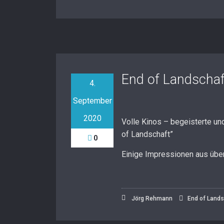
End of Landschaf
4.
September
2020
Volle Kinos – begeisterte un
of Landschaft”
0
Einige Impressionen aus über
Jörg Rehmann
End of Lands