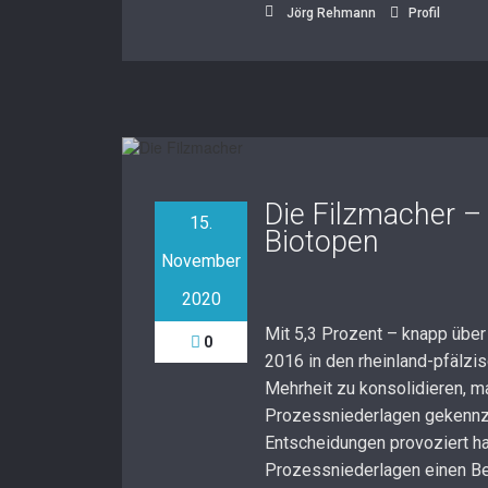
Jörg Rehmann
Profil
Die Filzmacher 
15.
Biotopen
November
2020
Mit 5,3 Prozent – knapp über
0
2016 in den rheinland-pfälzi
Mehrheit zu konsolidieren, ma
Prozessniederlagen gekennzeic
Entscheidungen provoziert h
Prozessniederlagen einen B