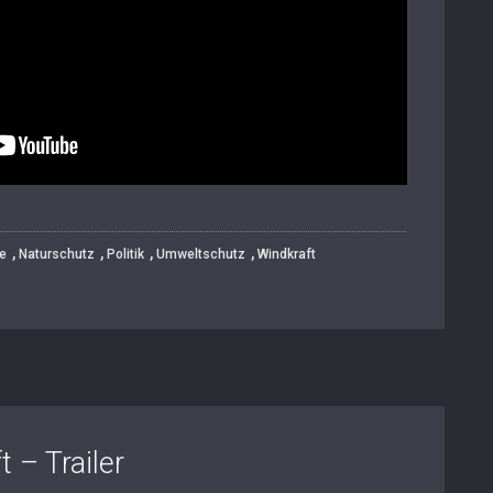
,
,
,
,
e
Naturschutz
Politik
Umweltschutz
Windkraft
 – Trailer