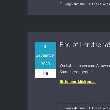
Jörg Rehmann
End of Lands
End of Landscha
4.
September
2020
Wir haben Ihnen eine Auswahl 
Kinos bereitgestellt.
0
Bitte hier klicken.
.
.
Jörg Rehmann
End of Lands