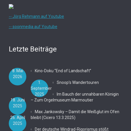
-- Jörg Rehmann auf Youtube
-- soonmedia auf Youtube
Letzte Beiträge
8. Mai
Kino-Doku “End of Landschaft”
2026
1.
Snoop’s Wandertouren
September
2025
Im Bauch der unnahbaren Königin
18. Juni
– Zum Orgelmuseum Marmoutier
2025
Max Jankowsky – Damit die Weißglut im Ofen
26. April
bleibt (Cicero 13.3.2025)
2025
Der deutsche Windrad-Rigorismus stößt