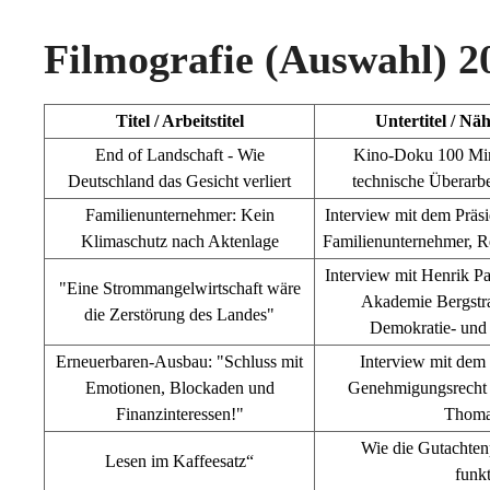
Filmografie (Auswahl) 2
Titel / Arbeitstitel
Untertitel / N
End of Landschaft - Wie
Kino-Doku 100 Min
Deutschland das Gesicht verliert
technische Überarbe
Familienunternehmer: Kein
Interview mit dem Präs
Klimaschutz nach Aktenlage
Familienunternehmer, 
Interview mit Henrik Pa
"Eine Strommangelwirtschaft wäre
Akademie Bergstra
die Zerstörung des Landes"
Demokratie- und
Erneuerbaren-Ausbau: "Schluss mit
Interview mit dem
Emotionen, Blockaden und
Genehmigungsrecht s
Finanzinteressen!"
Thoma
Wie die Gutachten
Lesen im Kaffeesatz
“
funkt